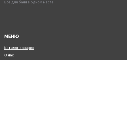
Всё для бани в одном месте
МЕНЮ
Каталог товаров
О нас
Оплата
Доставка
Контакты
Обмен и возврат
КОНТАКТЫ
+7 (800) 600-97-11
+7 (495) 165-14-10