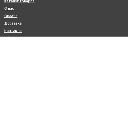
Каталог товаров
О нас
Оплата
Доставка
Контакты
Обмен и возврат
КОНТАКТЫ
+7 (800) 600-97-11
+7 (495) 165-14-10
+7 (916) 918-00-24
sale@citysaun.ru
ПОЛУЧИТЬ КОНСУЛЬТАЦИЮ