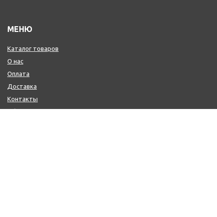
МЕНЮ
Каталог товаров
О нас
Оплата
Доставка
Контакты
Обмен и возврат
КОНТАКТЫ
+7 (800) 600-97-11
+7 (495) 165-14-10
+7 (916) 918-00-24
sale@citysaun.ru