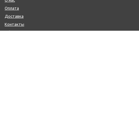
Оплата
Доставка
Контакты
Обмен и возврат
КОНТАКТЫ
+7 (800) 600-97-11
+7 (495) 165-14-10
+7 (916) 918-00-24
sale@citysaun.ru
ПОЛУЧИТЬ КОНСУЛЬТАЦИЮ