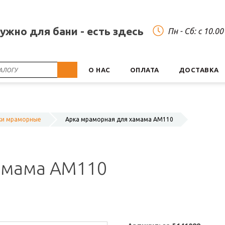
нужно для бани - есть здесь
Пн - Сб: c 10.0
О НАС
ОПЛАТА
ДОСТАВКА
ки мраморные
Арка мраморная для хамама АМ110
амама АМ110