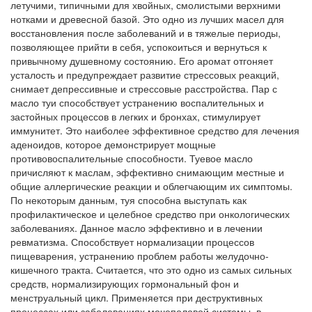
летучими, типичными для хвойных, смолистыми верхними
нотками и древесной базой. Это одно из лучших масел для
восстановления после заболеваний и в тяжелые периоды,
позволяющее прийти в себя, успокоиться и вернуться к
привычному душевному состоянию. Его аромат отгоняет
усталость и предупреждает развитие стрессовых реакций,
снимает депрессивные и стрессовые расстройства. Пар с
масло туи способствует устранению воспалительных и
застойных процессов в легких и бронхах, стимулирует
иммунитет. Это наиболее эффективное средство для лечения
аденоидов, которое демонстрирует мощные
противовоспалительные способности. Туевое масло
причисляют к маслам, эффективно снимающим местные и
общие аллергические реакции и облегчающим их симптомы.
По некоторым данным, туя способна выступать как
профилактическое и целебное средство при онкологических
заболеваниях. Данное масло эффективно и в лечении
ревматизма. Способствует нормализации процессов
пищеварения, устранению проблем работы желудочно-
кишечного тракта. Считается, что это одно из самых сильных
средств, нормализирующих гормональный фон и
менструальный цикл. Применяется при деструктивных
процессах или заболеваниях мочеполовой системы, в