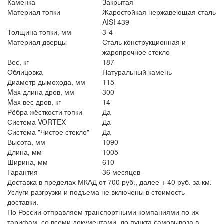
Каменка
Закрытая
Материал топки
Жаростойкая нержавеющая сталь
AISI 439
Толщина топки, мм
3-4
Материал дверцы
Сталь конструкционная и
жаропрочное стекло
Вес, кг
187
Облицовка
Натуральный камень
Диаметр дымохода, мм
115
Max длина дров, мм
300
Max вес дров, кг
14
Рёбра жёсткости топки
Да
Система VORTEX
Да
Система "Чистое стекло"
Да
Высота, мм
1090
Длина, мм
1005
Ширина, мм
610
Гарантия
36 месяцев
Доставка в пределах МКАД от 700 руб., далее + 40 руб. за км.
Услуги разгрузки и подъема не включены в стоимость
доставки.
По России отправляем транспортными компаниями по их
тарифам, со всеми документами, до пункта самовывоза в