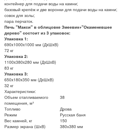
контейнер для подачи воды на камни;
базовый крепёж и две воронки для подачи воды на камни;
совок для золы;
пара перчаток.
Печь "Макси" в облицовке Змеевик+"Окаменевшее
дерево" состоит из 3 упаковок:
Упаковка 1:
690x1000x1000 мм (ДxШxВ)
72 кг
Упаковка 2:
1100x380x280 мм (ДxШxВ)
83 кг
Упаковка 3:
650x180x350 мм (ДxШxВ)
32 кг
Характеристики:
Объем отапливаемого
38
помещения, м³
Топливо
Дрова
Режим
Русская баня
Вес камней, кг
150
Размер экрана (ШхВ)
380х380 мм