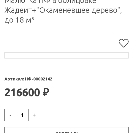
Малютка ПФ в облицовке
Жадеит+"Окаменевшее дерево",
до 18 м³
Артикул:
НФ-00002142
216600
₽
-
+