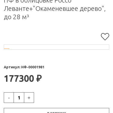
ПФ в облицовке Россо
Леванте+"Окаменевшее дерево",
до 28 м³
Артикул:
НФ-00001981
177300
₽
-
+