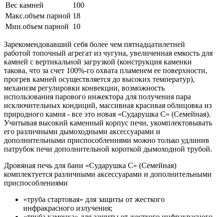
Вес камней
100
Макс.объем парной
18
Мин.объем парной
10
Зарекомендовавший себя более чем пятнадцатилетней
работой топочный агрегат из чугуна, увеличенная емкость для
камней с вертикальной загрузкой (конструкция каменки
такова, что за счет 100%-го охвата пламенем ее поверхности,
прогрев камней осуществляется до высоких температур),
механизм регулировки конвекции, возможность
использования парового инжектора для получения пара
исключительных кондиций, массивная красивая облицовка из
природного камня - все это новая «Сударушка С» (Семейная).
Учитывая высокий каменный корпус печи, укомплектовывать
его различными дымоходными аксессуарами и
дополнительными приспособлениями можно только удлинив
патрубок печи дополнительной короткой дымоходной трубой.
Дровяная печь для бани «Сударушка С» (Семейная)
комплектуется различными аксессуарами и дополнительными
приспособлениями
«труба стартовая»
для защиты от жесткого
инфракрасного излучения;
«труба каменка»
для защиты от жесткого инфракрасного