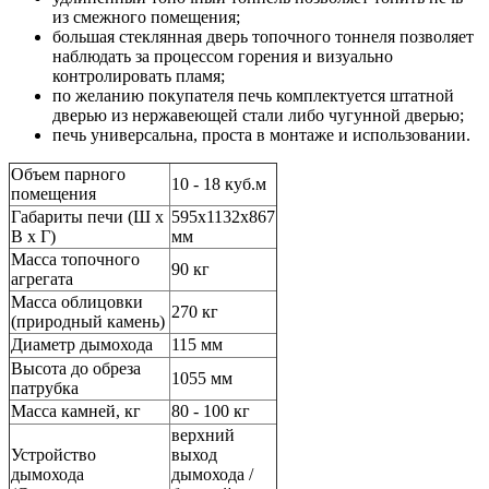
из смежного помещения;
большая стеклянная дверь топочного тоннеля позволяет
наблюдать за процессом горения и визуально
контролировать пламя;
по желанию покупателя печь комплектуется штатной
дверью из нержавеющей стали либо чугунной дверью;
печь универсальна, проста в монтаже и использовании.
Объем парного
10 - 18 куб.м
помещения
Габариты печи (Ш x
595х1132х867
В x Г)
мм
Масса топочного
90 кг
агрегата
Масса облицовки
270 кг
(природный камень)
Диаметр дымохода
115 мм
Высота до обреза
1055 мм
патрубка
Масса камней, кг
80 - 100 кг
верхний
Устройство
выход
дымохода
дымохода /