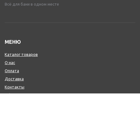
Всё для бани в одном месте
МЕНЮ
Каталог товаров
О нас
Оплата
Доставка
Контакты
Обмен и возврат
КОНТАКТЫ
+7 (800) 600-97-11
+7 (495) 165-14-10