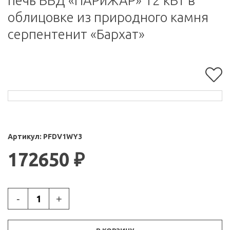
печь ВВД «ПАРиЖАР» 12 кВт в
облицовке из природного камня
серпентенит «Бархат»
Артикул:
PFDV1WY3
172650
₽
-
+