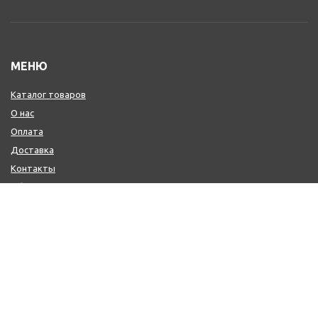
МЕНЮ
Каталог товаров
О нас
Оплата
Доставка
Контакты
Обмен и возврат
КОНТАКТЫ
+7 (800) 600-97-11
+7 (495) 165-14-10
+7 (916) 918-00-24