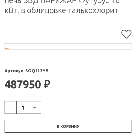
печь ВВД ПАРиЖАР Футурус 16
кВт, в облицовке талькохлорит
Артикул:
5OQ1L3YB
487950
₽
-
+
В КОРЗИНУ