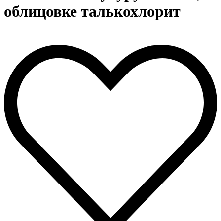
облицовке талькохлорит