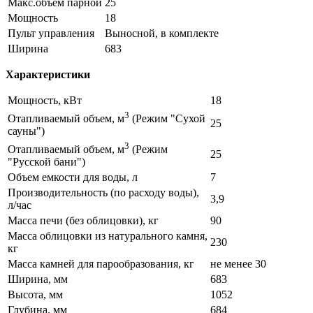
Макс.объем парной
25
Мощность
18
Пульт управления
Выносной, в комплекте
Ширина
683
Характеристики
Мощность, кВт
18
3
Отапливаемый объем, м
(Режим "Сухой
25
сауны")
3
Отапливаемый объем, м
(Режим
25
"Русской бани")
Объем емкости для воды, л
7
Производительность (по расходу воды),
3,9
л/час
Масса печи (без облицовки), кг
90
Масса облицовки из натурального камня,
230
кг
Масса камней для парообразования, кг
не менее 30
Ширина, мм
683
Высота, мм
1052
Глубина, мм
684