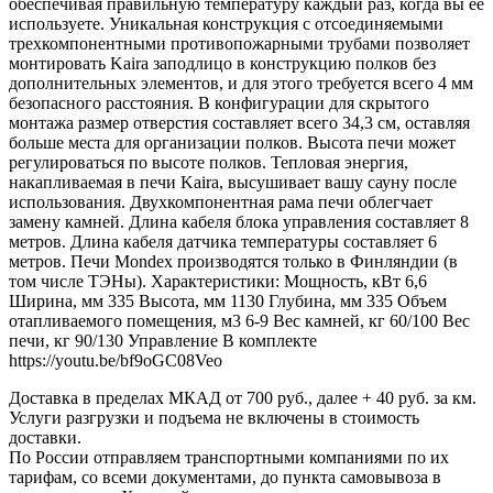
обеспечивая правильную температуру каждый раз, когда вы её
используете. Уникальная конструкция с отсоединяемыми
трехкомпонентными противопожарными трубами позволяет
монтировать Kaira заподлицо в конструкцию полков без
дополнительных элементов, и для этого требуется всего 4 мм
безопасного расстояния. В конфигурации для скрытого
монтажа размер отверстия составляет всего 34,3 см, оставляя
больше места для организации полков. Высота печи может
регулироваться по высоте полков. Тепловая энергия,
накапливаемая в печи Kaira, высушивает вашу сауну после
использования. Двухкомпонентная рама печи облегчает
замену камней. Длина кабеля блока управления составляет 8
метров. Длина кабеля датчика температуры составляет 6
метров. Печи Mondex производятся только в Финляндии (в
том числе ТЭНы). Характеристики: Мощность, кВт 6,6
Ширина, мм 335 Высота, мм 1130 Глубина, мм 335 Объем
отапливаемого помещения, м3 6-9 Вес камней, кг 60/100 Вес
печи, кг 90/130 Управление В комплекте
https://youtu.be/bf9oGC08Veo
Доставка в пределах МКАД от 700 руб., далее + 40 руб. за км.
Услуги разгрузки и подъема не включены в стоимость
доставки.
По России отправляем транспортными компаниями по их
тарифам, со всеми документами, до пункта самовывоза в