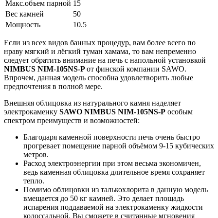
Макс.объем парной
15
Вес камней
50
Мощность
10.5
Если из всех видов банных процедур, вам более всего по
нраву мягкий и лёгкий туман хамама, то вам непременно
следует обратить внимание на печь с напольной установкой
NIMBUS NIM-105NS-P
от финской компании SAWO.
Впрочем, данная модель способна удовлетворить любые
предпочтения в полной мере.
Внешняя облицовка из натурального камня наделяет
электрокаменку
SAWO NIMBUS NIM-105NS-P
особым
спектром преимуществ и возможностей:
Благодаря каменной поверхности печь очень быстро
прогревает помещение парной объёмом 9-15 кубических
метров.
Расход электроэнергии при этом весьма экономичен,
ведь каменная облицовка длительное время сохраняет
тепло.
Помимо облицовки из талькохлорита в данную модель
вмещается до 50 кг камней. Это делает площадь
испарения поддаваемой на электрокаменку жидкости
колоссальной. Вы сможете в считанные мгновения