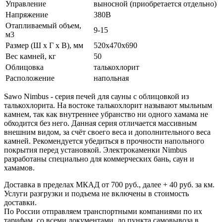
Управление
выносной (приобретается отдельно)
Напряжение
380В
Отапливаемый объем,
9-15
м3
Размер (Ш x Г x В), мм
520x470x690
Вес камней, кг
50
Облицовка
талькохлорит
Расположение
напольная
Sawo Nimbus - серия печей для сауны с облицовкой из
талькохлорита. На востоке талькохлорит называют мыльным
камнем, так как внутреннее убранство ни одного хамама не
обходится без него. Данная серия отличается массивным
внешним видом, за счёт своего веса и дополнительного веса
камней. Рекомендуется убедиться в прочности напольного
покрытия перед установкой. Электрокаменки Nimbus
разработаны специально для коммерческих бань, саун и
хамамов.
Доставка в пределах МКАД от 700 руб., далее + 40 руб. за км.
Услуги разгрузки и подъема не включены в стоимость
доставки.
По России отправляем транспортными компаниями по их
тарифам, со всеми документами, до пункта самовывоза в