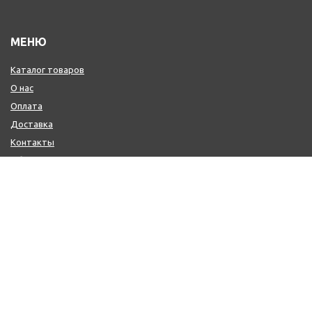
МЕНЮ
Каталог товаров
О нас
Оплата
Доставка
Контакты
Обмен и возврат
КОНТАКТЫ
+7 (800) 600-97-11
+7 (495) 165-14-10
+7 (916) 918-00-24
sale@citysaun.ru