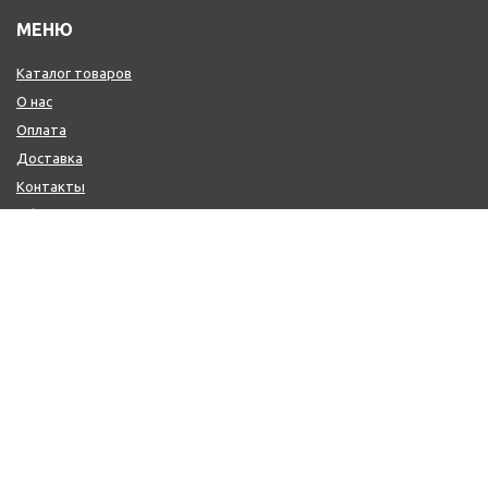
МЕНЮ
Каталог товаров
О нас
Оплата
Доставка
Контакты
Обмен и возврат
КОНТАКТЫ
+7 (800) 600-97-11
+7 (495) 165-14-10
+7 (916) 918-00-24
sale@citysaun.ru