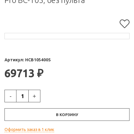
Pro BC-105, без пульта
Артикул:
HCB105400S
69713
₽
-
+
В КОРЗИНУ
Оформить заказ в 1 клик