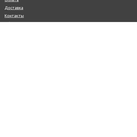
Доставка
Контакты
Обмен и возврат
КОНТАКТЫ
+7 (800) 600-97-11
+7 (495) 165-14-10
+7 (916) 918-00-24
sale@citysaun.ru
ПОЛУЧИТЬ КОНСУЛЬТАЦИЮ
ЗАКАЗАТЬ ЗВОНОК