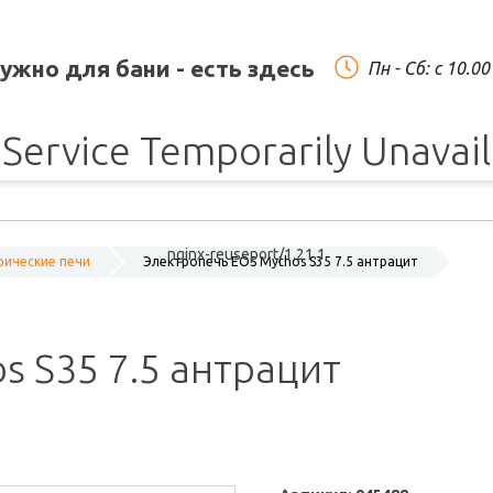
нужно для бани - есть здесь
Пн - Сб: c 10.0
Service Temporarily Unavai
nginx-reuseport/1.21.1
рические печи
Электропечь EOS Mythos S35 7.5 антрацит
s S35 7.5 антрацит