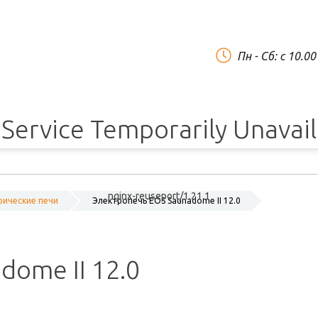
Пн - Сб: c 10.0
Service Temporarily Unavai
nginx-reuseport/1.21.1
рические печи
Электропечь EOS Saunadome II 12.0
ome II 12.0