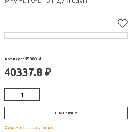
M-VPL10-E161 для саун
Артикул:
1598014
40337.8
₽
-
+
В КОРЗИНУ
Оформить заказ в 1 клик