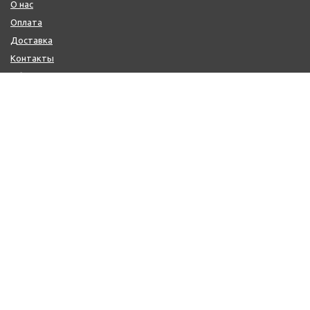
О нас
Оплата
Доставка
Контакты
Обмен и возврат
КОНТАКТЫ
+7 (800) 600-97-11
+7 (495) 165-14-10
+7 (916) 918-00-24
sale@citysaun.ru
ПОЛУЧИТЬ КОНСУЛЬТАЦИЮ