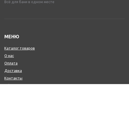
Всё для бани в одном месте
МЕНЮ
Каталог товаров
О нас
Оплата
Доставка
Контакты
Обмен и возврат
КОНТАКТЫ
+7 (800) 600-97-11
+7 (495) 165-14-10