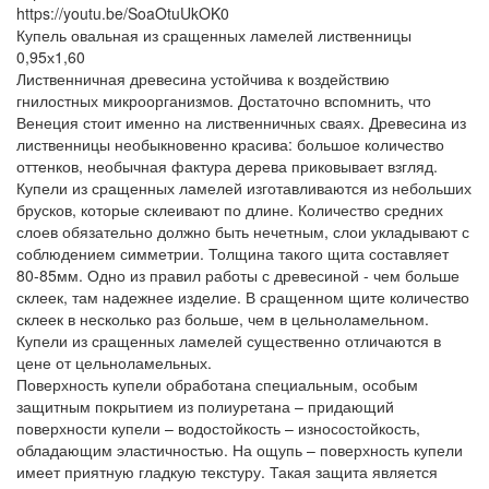
https://youtu.be/SoaOtuUkOK0
Купель овальная из сращенных ламелей лиственницы
0,95х1,60
Лиственничная древесина устойчива к воздействию
гнилостных микроорганизмов. Достаточно вспомнить, что
Венеция стоит именно на лиственничных сваях. Древесина из
лиственницы необыкновенно красива: большое количество
оттенков, необычная фактура дерева приковывает взгляд.
Купели из сращенных ламелей изготавливаются из небольших
брусков, которые склеивают по длине. Количество средних
слоев обязательно должно быть нечетным, слои укладывают с
соблюдением симметрии. Толщина такого щита составляет
80-85мм. Одно из правил работы с древесиной - чем больше
склеек, там надежнее изделие. В сращенном щите количество
склеек в несколько раз больше, чем в цельноламельном.
Купели из сращенных ламелей существенно отличаются в
цене от цельноламельных.
Поверхность купели обработана специальным, особым
защитным покрытием из полиуретана – придающий
поверхности купели – водостойкость – износостойкость,
обладающим эластичностью. На ощупь – поверхность купели
имеет приятную гладкую текстуру. Такая защита является