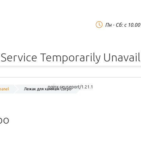
Пн - Сб: c 10.0
Service Temporarily Unavai
nginx-reuseport/1.21.1
panel
Лежак для хаммам Corpo
po