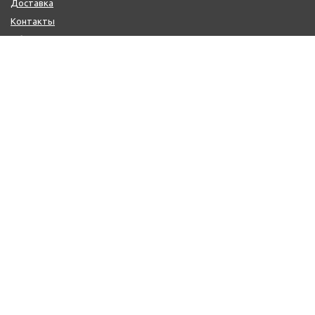
Доставка
Контакты
Обмен и возврат
КОНТАКТЫ
+7 (800) 600-97-11
+7 (495) 165-14-10
+7 (916) 918-00-24
sale@citysaun.ru
ПОЛУЧИТЬ КОНСУЛЬТАЦИЮ
ЗАКАЗАТЬ ЗВОНОК