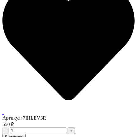
Артикул:
7IHLEV3R
550
₽
-
+