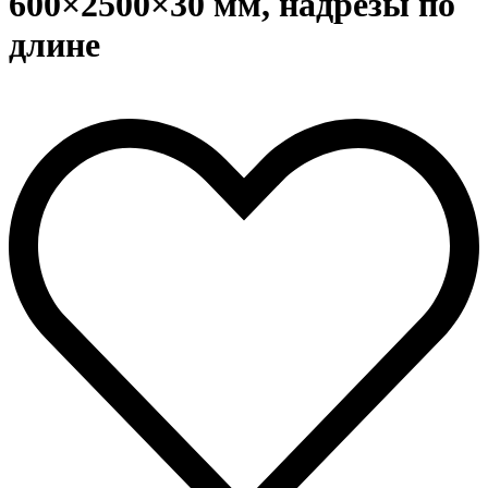
600×2500×30 мм, надрезы по
длине