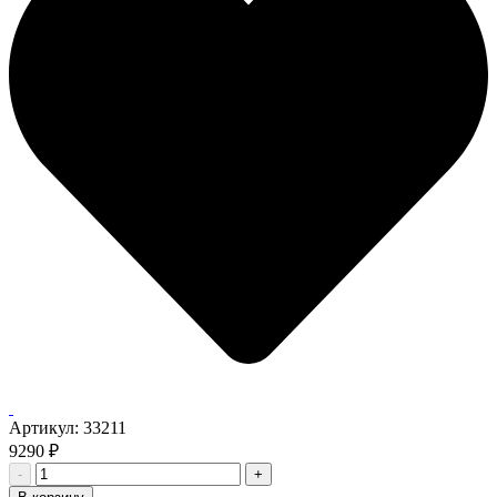
Артикул:
33211
9290
₽
-
+