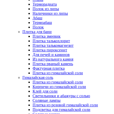
Терморадиата
Полок из липы
Наличники из липы
Абаш
Термоабаш
Полок
Плитка для бани
Плитка змеевик
Плитка талькохлорит
Плитка талькомагнезит
Плитка пироксенит
Для печей и каминов
Из натурального камня
Плитка рваный камень
Фактурная плитка
Плитка из гималайской соли
Гималайская соль
Плитка из гималайской соли
Кирпичи из гималайской соли
Клей для соли
Светильники и абажуры с солью
Соляные лампы
Плитка из розовой гималайской соли
Подсветка для гималайской соли