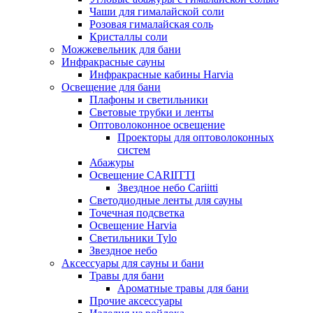
Чаши для гималайской соли
Розовая гималайская соль
Кристаллы соли
Можжевельник для бани
Инфракрасные сауны
Инфракрасные кабины Harvia
Освещение для бани
Плафоны и светильники
Световые трубки и ленты
Оптоволоконное освещение
Проекторы для оптоволоконных
систем
Абажуры
Освещение CARIITTI
Звездное небо Cariitti
Светодиодные ленты для сауны
Точечная подсветка
Освещение Harvia
Светильники Tylo
Звездное небо
Аксессуары для сауны и бани
Травы для бани
Ароматные травы для бани
Прочие аксессуары