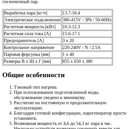
гигиеничный пар.
Выработка пара [кг/ч]
13.7-16.4
Электрическое подключение
380-415V / 3Ph / 50-60Hz
Расчетная мощность [кВт]
10.3-12.3
Расчетная сила тока [A]
15.6-17.1
Предохранитель [A]
3 x 20
Контрольное напряжение
220-240V / N / 2.5A
Паровая форсунка [мм]
1 x 40
Размеры В x Ш x Г [мм]
855 x 650 x 380
Общие особенности
Тэновый тип нагрева.
При использовании подготовленной воды,
обслуживание сведено к минимуму.
Рассчитан на постоянную и продолжительную
эксплуатацию.
Благодаря готовой конфигурации, парогенератор просто
установить.
Возможная мощность от 4,6 до 54,3 кг пара в час.
Несколько устройств возможно соединить вместе для