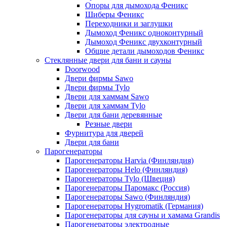
Опоры для дымохода Феникс
Шиберы Феникс
Переходники и заглушки
Дымоход Феникс одноконтурный
Дымоход Феникс двухконтурный
Общие детали дымоходов Феникс
Стеклянные двери для бани и сауны
Doorwood
Двери фирмы Sawo
Двери фирмы Tylo
Двери для хаммам Sawo
Двери для хаммам Tylo
Двери для бани деревянные
Резные двери
Фурнитура для дверей
Двери для бани
Парогенераторы
Парогенераторы Harvia (Финляндия)
Парогенераторы Helo (Финляндия)
Парогенераторы Tylo (Швеция)
Парогенераторы Паромакс (Россия)
Парогенераторы Sawo (Финляндия)
Парогенераторы Hygromatik (Германия)
Парогенераторы для сауны и хамама Grandis
Парогенераторы электродные