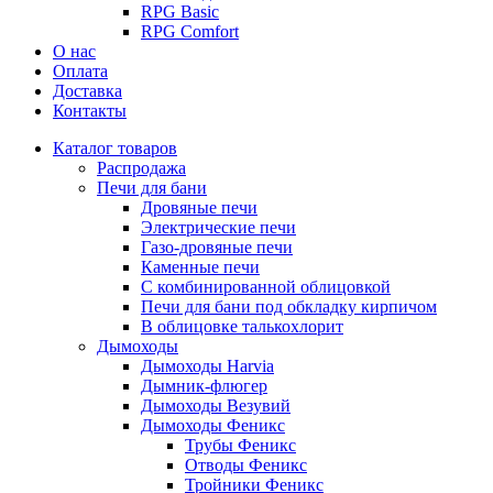
RPG Basic
RPG Comfort
О нас
Оплата
Доставка
Контакты
Каталог товаров
Распродажа
Печи для бани
Дровяные печи
Электрические печи
Газо-дровяные печи
Каменные печи
С комбинированной облицовкой
Печи для бани под обкладку кирпичом
В облицовке талькохлорит
Дымоходы
Дымоходы Harvia
Дымник-флюгер
Дымоходы Везувий
Дымоходы Феникс
Трубы Феникс
Отводы Феникс
Тройники Феникс