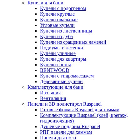
Купели для бани
Купели с подогревом
Купели круглые
Купели овальные
Угловые купели
Купели из лиственницы
Купели из дуба
Купели из сращенных ламелей
Подиумы и лесенки
Купели уличные
Купели для квартиры
Купели ванны
BENTWOOD
Купели с гидромассажем
Деревянные купели
Комплектующие для бани
Изоляция
Вентиляция
Панели и 3D полистирол Ruspanel
Готовые формы Ruspanel для хаммам
Комплектующие Ruspanel (клей, крепеж,
гидроизоляция)
Душевые поддоны Ruspanel
РПГ панели для хаммам
Панели для пола