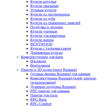
Купели круглые
Купели овальные
Угловые купели
Купели из лиственницы
Купели из дуба
Купели из сращенных ламелей
Подиумы и лесенки
Купели уличные
Купели для квартиры
Купели ванны
BENTWOOD
Купели с гидромассажем
Деревянные купели
Комплектующие для бани
Изоляция
Вентиляция
Панели и 3D полистирол Ruspanel
Готовые формы Ruspanel для хаммам
Комплектующие Ruspanel (клей, крепеж,
гидроизоляция)
Душевые поддоны Ruspanel
РПГ панели для хаммам
Панели для пола
RPG Basic
RPG Comfort