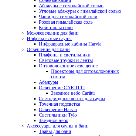
Солевые камни
Абажуры с гималайской солью
Угловые абажуры с гималайской солью
Чаши для гималайской соли
Розовая гималайская соль
Кристаллы соли
Можжевельник для бани
Инфракрасные сауны
Инфракрасные кабины Harvia
Освещение для бани
Плафоны и светильники
Световые трубки и ленты
Оптоволоконное освещение
Проекторы для оптоволоконных
систем
Абажуры
Освещение CARIITTI
Звездное небо Cariitti
Светодиодные ленты для сауны
Точечная подсветка
Освещение Harvia
Светильники Tylo
Звездное небо
Аксессуары для сауны и бани
Травы для бани