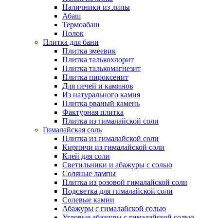
Наличники из липы
Абаш
Термоабаш
Полок
Плитка для бани
Плитка змеевик
Плитка талькохлорит
Плитка талькомагнезит
Плитка пироксенит
Для печей и каминов
Из натурального камня
Плитка рваный камень
Фактурная плитка
Плитка из гималайской соли
Гималайская соль
Плитка из гималайской соли
Кирпичи из гималайской соли
Клей для соли
Светильники и абажуры с солью
Соляные лампы
Плитка из розовой гималайской соли
Подсветка для гималайской соли
Солевые камни
Абажуры с гималайской солью
Угловые абажуры с гималайской солью