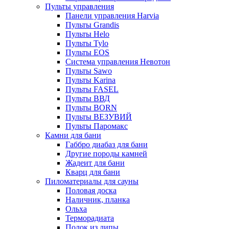
Пульты управления
Панели управления Harvia
Пульты Grandis
Пульты Helo
Пульты Tylo
Пульты EOS
Система управления Невотон
Пульты Sawo
Пульты Karina
Пульты FASEL
Пульты ВВД
Пульты BORN
Пульты ВЕЗУВИЙ
Пульты Паромакс
Камни для бани
Габбро диабаз для бани
Другие породы камней
Жадеит для бани
Кварц для бани
Пиломатериалы для сауны
Половая доска
Наличник, планка
Ольха
Терморадиата
Полок из липы