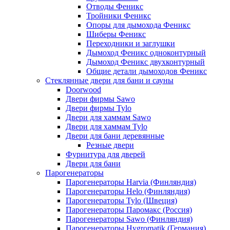
Отводы Феникс
Тройники Феникс
Опоры для дымохода Феникс
Шиберы Феникс
Переходники и заглушки
Дымоход Феникс одноконтурный
Дымоход Феникс двухконтурный
Общие детали дымоходов Феникс
Стеклянные двери для бани и сауны
Doorwood
Двери фирмы Sawo
Двери фирмы Tylo
Двери для хаммам Sawo
Двери для хаммам Tylo
Двери для бани деревянные
Резные двери
Фурнитура для дверей
Двери для бани
Парогенераторы
Парогенераторы Harvia (Финляндия)
Парогенераторы Helo (Финляндия)
Парогенераторы Tylo (Швеция)
Парогенераторы Паромакс (Россия)
Парогенераторы Sawo (Финляндия)
Парогенераторы Hygromatik (Германия)