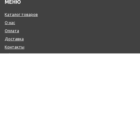
МЕНЮ
Каталог товаров
О нас
Оплата
Доставка
Контакты
Обмен и возврат
КОНТАКТЫ
+7 (800) 600-97-11
+7 (495) 165-14-10
+7 (916) 918-00-24
sale@citysaun.ru