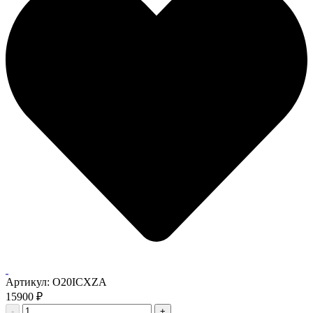
Артикул:
O20ICXZA
15900
₽
-
+