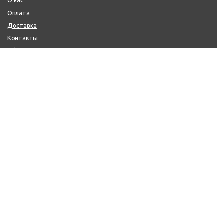
Оплата
Доставка
Контакты
Обмен и возврат
КОНТАКТЫ
+7 (800) 600-97-11
+7 (495) 165-14-10
+7 (916) 918-00-24
sale@citysaun.ru
ПОЛУЧИТЬ КОНСУЛЬТАЦИЮ