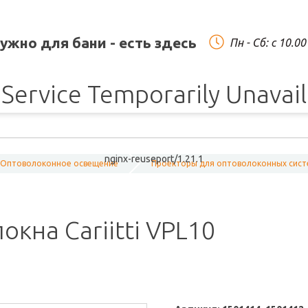
нужно для бани - есть здесь
Пн - Сб: c 10.0
Service Temporarily Unavai
nginx-reuseport/1.21.1
Оптоволоконное освещение
Проекторы для оптоволоконных сис
кна Cariitti VPL10