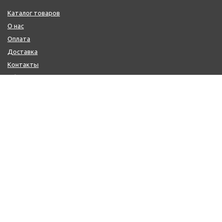
Каталог товаров
О нас
Оплата
Доставка
Контакты
Обмен и возврат
КОНТАКТЫ
+7 (800) 600-97-11
+7 (495) 165-14-10
+7 (916) 918-00-24
sale@citysaun.ru