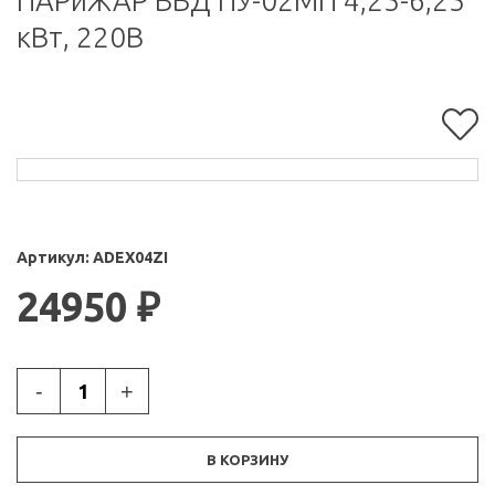
ПАРиЖАР ВВД ПУ-02МП 4,25-6,25
кВт, 220В
Артикул:
ADEX04ZI
24950
₽
-
+
В КОРЗИНУ