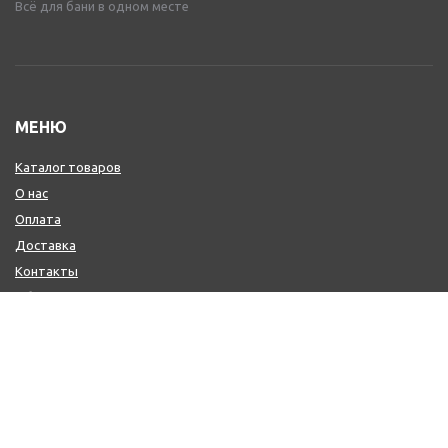
Всё для бани в одном месте
МЕНЮ
Каталог товаров
О нас
Оплата
Доставка
Контакты
Обмен и возврат
КОНТАКТЫ
+7 (800) 600-97-11
+7 (495) 165-14-10