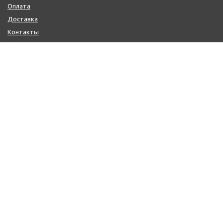
Оплата
Доставка
Контакты
Обмен и возврат
КОНТАКТЫ
+7 (800) 600-97-11
+7 (495) 165-14-10
+7 (916) 918-00-24
sale@citysaun.ru
ПОЛУЧИТЬ КОНСУЛЬТАЦИЮ
ЗАКАЗАТЬ ЗВОНОК