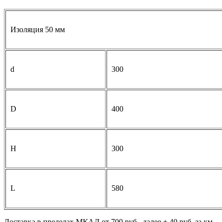
Изоляция 50 мм
d
300
D
400
H
300
L
580
Доставка в пределах МКАД от 700 руб., далее + 40 руб. за км.