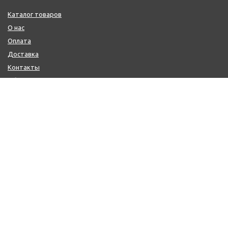
Каталог товаров
О нас
Оплата
Доставка
Контакты
Обмен и возврат
КОНТАКТЫ
+7 (800) 600-97-11
+7 (495) 165-14-10
+7 (916) 918-00-24
sale@citysaun.ru