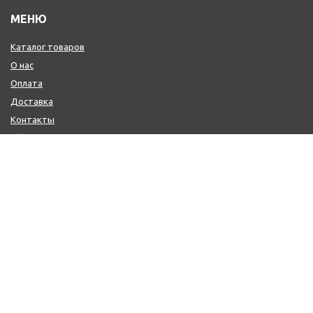
МЕНЮ
Каталог товаров
О нас
Оплата
Доставка
Контакты
Обмен и возврат
КОНТАКТЫ
+7 (800) 600-97-11
+7 (495) 165-14-10
+7 (916) 918-00-24
sale@citysaun.ru