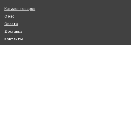
Каталог товаров
О нас
Оплата
Доставка
Контакты
Обмен и возврат
КОНТАКТЫ
+7 (800) 600-97-11
+7 (495) 165-14-10
+7 (916) 918-00-24
sale@citysaun.ru