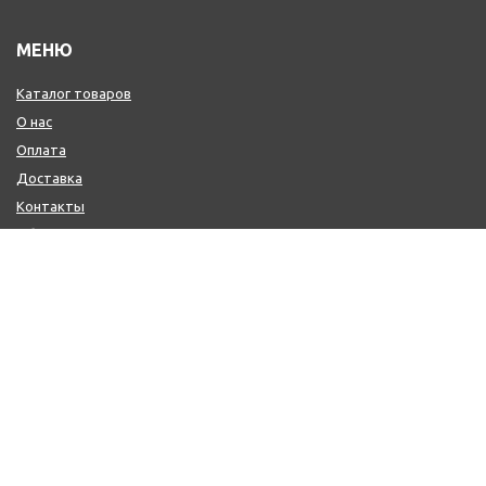
МЕНЮ
Каталог товаров
О нас
Оплата
Доставка
Контакты
Обмен и возврат
КОНТАКТЫ
+7 (800) 600-97-11
+7 (495) 165-14-10
+7 (916) 918-00-24
sale@citysaun.ru