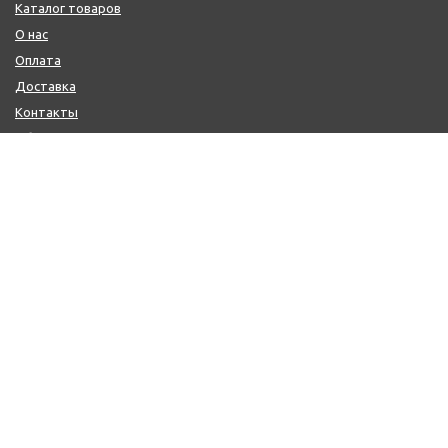
Каталог товаров
О нас
Оплата
Доставка
Контакты
Обмен и возврат
КОНТАКТЫ
+7 (800) 600-97-11
+7 (495) 165-14-10
+7 (916) 918-00-24
sale@citysaun.ru
ПОЛУЧИТЬ КОНСУЛЬТАЦИЮ