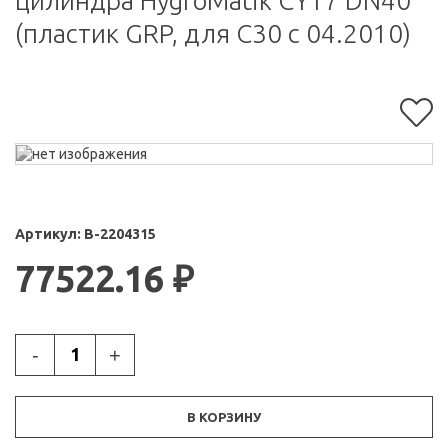
цилиндра HygroMatik CY17 DN40
(пластик GRP, для C30 с 04.2010)
Артикул:
B-2204315
77522.16
₽
-
+
В КОРЗИНУ